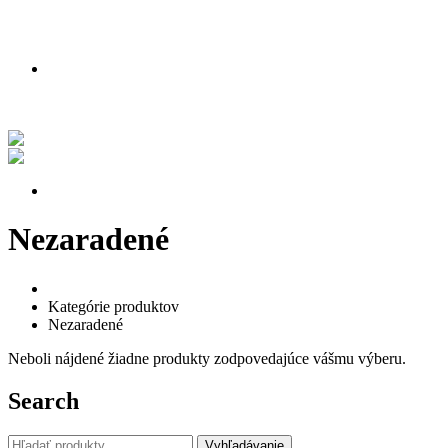
PODMIENKY AKCIE
Nakúpte teraz a získajte lipu zadarmo!
Pozrite si náš príbeh vo videu
PODMIENKY AKCIE
Nezaradené
Home
Kategórie produktov
Nezaradené
Neboli nájdené žiadne produkty zodpovedajúce vášmu výberu.
Search
Hľadať:
Vyhľadávanie