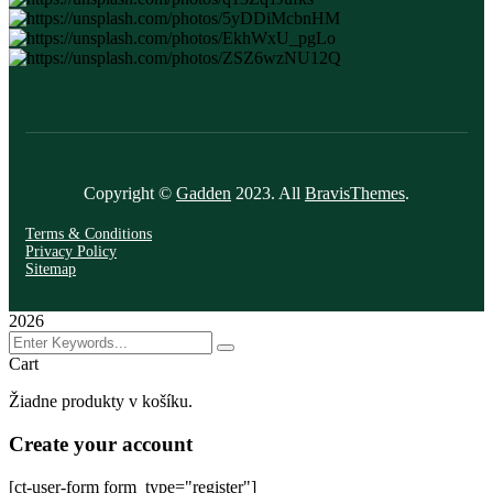
Copyright ©
Gadden
2023. All
BravisThemes
.
Terms & Conditions
Privacy Policy
Sitemap
2026
Cart
Žiadne produkty v košíku.
Create your account
[ct-user-form form_type="register"]