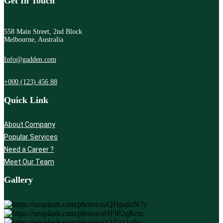
Get In Touch
558 Main Street, 2nd Block
Melbourne, Australia
Info@gadden.com
+000 (123) 456 88
Quick Link
About Company
Popular Services
Need a Career ?
Meet Our Team
Gallery