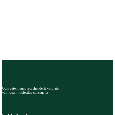
Quis autem eum reprehenderit volutate
velit quam molestiae conseuatur