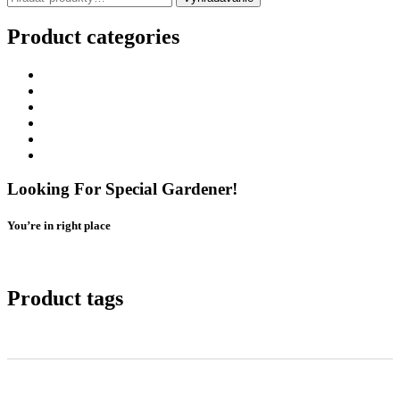
Product categories
Bucket With Grass
Cleaning Products
Gardening
Nezaradené
Plant Plastic Pot
Uncategorized
Looking For Special Gardener!
You’re in right place
Contact Us
Product tags
Landscape
Plants
Pot
Box
Yard
Tree
Trimming